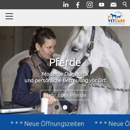
Home
Pferde
Kleintiere
Kompetente Beratung,
Notfall
Diagnostik und Therapie in unserer Praxis
Über uns
Mehr über Kleintiere
Jubiläum
* * * Neue Öffnungszeiten
* * * Neue Öffn
News