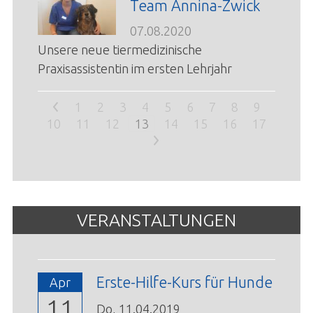
Team Annina-Zwick
07.08.2020
Unsere neue tiermedizinische
Praxisassistentin im ersten Lehrjahr
<
1
2
3
4
5
6
7
8
9
10
11
12
13
14
15
16
17
>
VERANSTALTUNGEN
Erste-Hilfe-Kurs für Hunde
Apr
11
Do,
11.04.2019