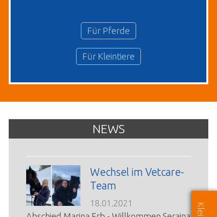
Für Pferde
Für Kleintiere
NEWS
Wechsel im Vetcare-
Team
18.01.2021
Abschied Marina Erb - Willkommen Seraina