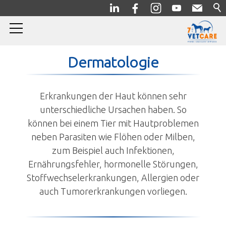
Home
Dermatologie
Pferde
Erkrankungen der Haut können sehr
unterschiedliche Ursachen haben. So
Kleintiere
können bei einem Tier mit Hautproblemen
Allgemein/Prophylaxe
neben Parasiten wie Flöhen oder Milben,
zum Beispiel auch Infektionen,
Innere Medizin
Ernährungsfehler, hormonelle Störungen,
Kardiologie
Stoffwechselerkrankungen, Allergien oder
Endokrinologie
auch Tumorerkrankungen vorliegen.
Neurologie
Gastroenterologie