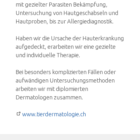
Kleintier-Informationen
mit gezielter Parasiten Bekämpfung,
Untersuchung von Hautgeschabseln und
Fallbeispiele
Hautproben, bis zur Allergiediagnostik.
Notfall
Haben wir die Ursache der Hauterkrankung
Über uns
aufgedeckt, erarbeiten wir eine gezielte
und individuelle Therapie.
Jubiläum
Bei besonders komplizierten Fällen oder
News
aufwändigen Untersuchungsmethoden
arbeiten wir mit diplomierten
Kontakt
Dermatologen zusammen.
Anmeldung
www.tierdermatologie.ch