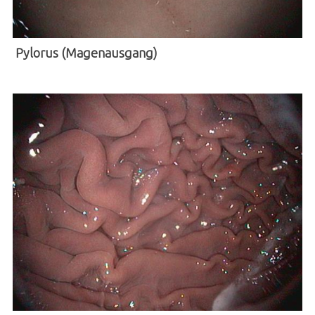
Kleintier-Informationen
Fallbeispiele
Pylorus (Magenausgang)
Notfall
Über uns
Jubiläum
News
Kontakt
Anmeldung