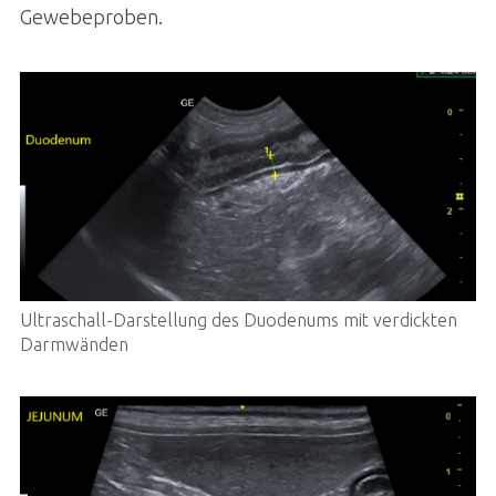
Gewebeproben.
Ultraschall-Darstellung des Duodenums mit verdickten
Darmwänden