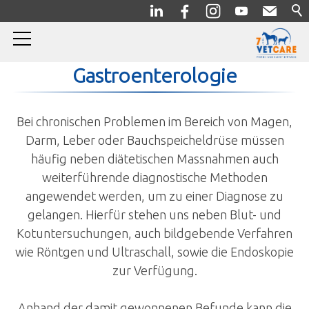
Gastroenterologie
Home
Pferde
Bei chronischen Problemen im Bereich von Magen,
Darm, Leber oder Bauchspeicheldrüse müssen
Kleintiere
häufig neben diätetischen Massnahmen auch
weiterführende diagnostische Methoden
Allgemein/Prophylaxe
angewendet werden, um zu einer Diagnose zu
Innere Medizin
gelangen. Hierfür stehen uns neben Blut- und
Kotuntersuchungen, auch bildgebende Verfahren
Kardiologie
wie Röntgen und Ultraschall, sowie die Endoskopie
Endokrinologie
zur Verfügung.
Neurologie
Gastroenterologie
Anhand der damit gewonnenen Befunde kann die