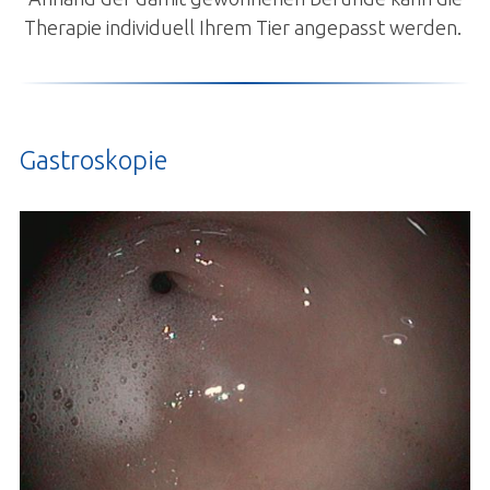
Therapie individuell Ihrem Tier angepasst werden.
Onkologie
Respirationstrakt
Urologie/Nephrologie
Dermatologie
Gastroskopie
Gynäkologie
Ophthalmologie
Stationäre Intensivbehandlung
Orthopädie
Chirurgie
Diagnostik
Komplementärmedizin
Bildergalerie