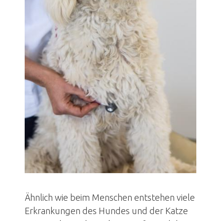
Altersvorsorge
Vergiftungen
Kleine Heimtiere
Innere Medizin
Orthopädie
Chirurgie
Diagnostik
Komplementärmedizin
Bildergalerie
Kleintier-Informationen
Fallbeispiele
Ähnlich wie beim Menschen entstehen viele
Notfall
Erkrankungen des Hundes und der Katze