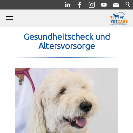
Home
Gesundheitscheck und
Altersvorsorge
Pferde
Kleintiere
Allgemein/Prophylaxe
Entwurmung und
Parasitenprophylaxe
Impfung
Zahnheilkunde
Gesundheitscheck und