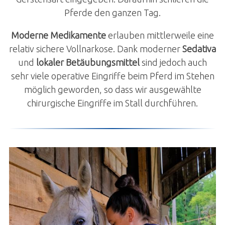
Pferde den ganzen Tag.
Pferde-Informationen
Fallbeispiele
Moderne Medikamente
erlauben mittlerweile eine
relativ sichere Vollnarkose. Dank moderner
Sedativa
Praxisgebiet
und
lokaler Betäubungsmittel
sind jedoch auch
Kleintiere
sehr viele operative Eingriffe beim Pferd im Stehen
möglich geworden, so dass wir ausgewählte
Notfall
chirurgische Eingriffe im Stall durchführen.
Über uns
Jubiläum
News
Kontakt