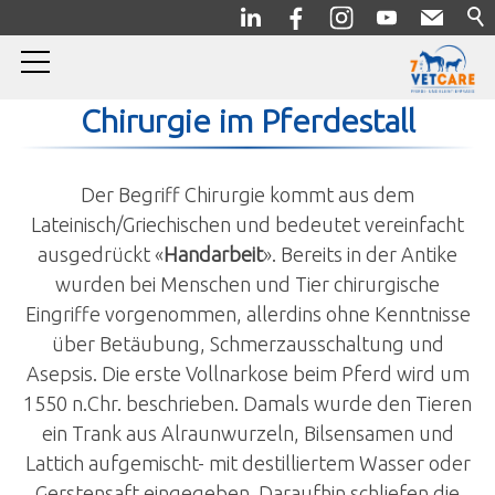
Chirurgie im Pferdestall
Home
Pferde
Der Begriff Chirurgie kommt aus dem
Lateinisch/Griechischen und bedeutet vereinfacht
Allgemein/Prophylaxe
ausgedrückt «
Handarbeit
». Bereits in der Antike
Innere Medizin
wurden bei Menschen und Tier chirurgische
Eingriffe vorgenommen, allerdins ohne Kenntnisse
Orthopädie
über Betäubung, Schmerzausschaltung und
Chirurgie
Asepsis. Die erste Vollnarkose beim Pferd wird um
Diagnostik
1550 n.Chr. beschrieben. Damals wurde den Tieren
ein Trank aus Alraunwurzeln, Bilsensamen und
Komplementärmedizin
Lattich aufgemischt- mit destilliertem Wasser oder
Bildergalerie
Gerstensaft eingegeben. Daraufhin schliefen die