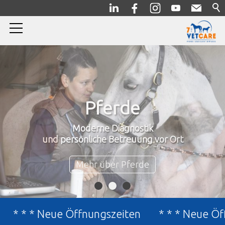
Home
Pferde
Kleintiere
Kompetente Beratung,
Notfall
Diagnostik und Therapie in unserer Praxis
Über uns
Mehr über Kleintiere
Jubiläum
 * * Neue Öffnungszeiten
* * * Neue Öffnun
News