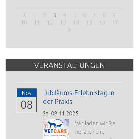
<
1
2
3
4
5
6
7
8
9
10
11
12
13
14
15
16
17
>
VERANSTALTUNGEN
Jubiläums-Erlebnistag in
Nov
der Praxis
08
Sa,
08.11.2025
Wir laden wir Sie
herzlich ein,