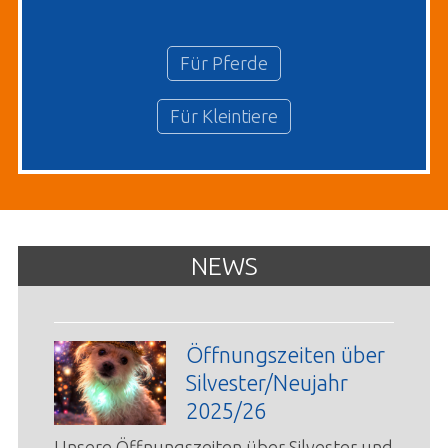
Für Pferde
Für Kleintiere
NEWS
Öffnungszeiten über
Silvester/Neujahr
2025/26
Unsere Öffnungszeiten über Silvester und