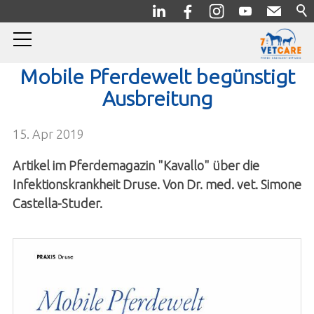
Mobile Pferdewelt begünstigt
Home
Ausbreitung
Pferde
15. Apr 2019
Kleintiere
Artikel im Pferdemagazin "Kavallo" über die
Infektionskrankheit Druse. Von Dr. med. vet. Simone
Notfall
Castella-Studer.
Über uns
Jubiläum
News