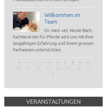
Willkommen im
Team
Dr. med. vet. Nicole Bach,
Fachtierärztin für Pferde wird uns mit ihrer
langjährigen Erfahrung und ihrem grossen
Fachwissen unterstützen.
<
1
2
3
4
5
6
7
8
9
10
11
12
13
14
15
16
17
>
VERANSTALTUNGEN