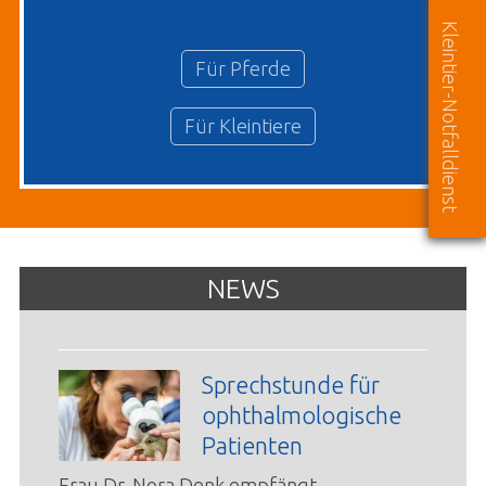
Kleintier-Notfalldienst
Für Pferde
Für Kleintiere
NEWS
Sprechstunde für
ophthalmologische
Patienten
Frau Dr. Nora Denk empfängt